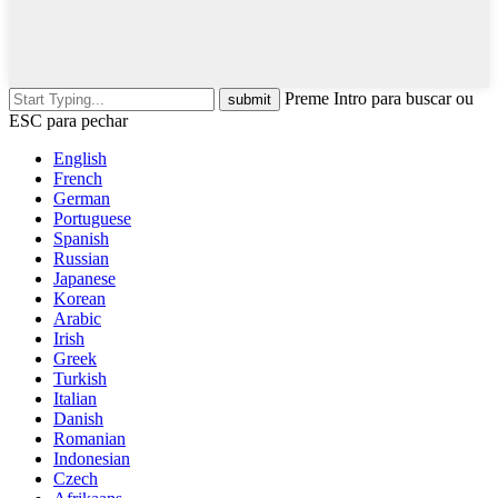
Preme Intro para buscar ou
ESC para pechar
English
French
German
Portuguese
Spanish
Russian
Japanese
Korean
Arabic
Irish
Greek
Turkish
Italian
Danish
Romanian
Indonesian
Czech