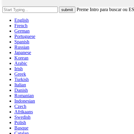
Preme Intro para buscar ou E
English
French
German
Portuguese
Spanish
Russian
Japanese
Korean
Arabic
Irish
Greek
Turkish
Italian
Danish
Romanian
Indonesian
Czech
Afrikaans
Swedish
Polish
Basque
Catalan