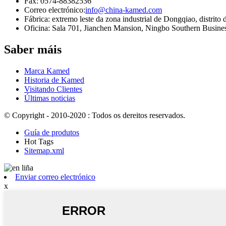
Fax: 0574-88382536
Correo electrónico:
info@china-kamed.com
Fábrica: extremo leste da zona industrial de Dongqiao, distrit
Oficina: Sala 701, Jianchen Mansion, Ningbo Southern Busines
Saber máis
Marca Kamed
Historia de Kamed
Visitando Clientes
Últimas noticias
© Copyright - 2010-2020 : Todos os dereitos reservados.
Guía de produtos
Hot Tags
Sitemap.xml
Enviar correo electrónico
x