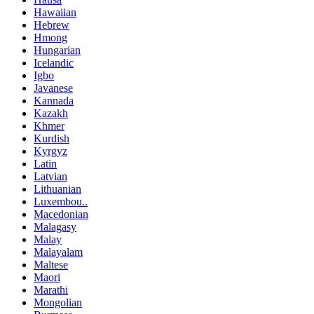
Hawaiian
Hebrew
Hmong
Hungarian
Icelandic
Igbo
Javanese
Kannada
Kazakh
Khmer
Kurdish
Kyrgyz
Latin
Latvian
Lithuanian
Luxembou..
Macedonian
Malagasy
Malay
Malayalam
Maltese
Maori
Marathi
Mongolian