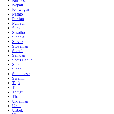
Burmese
Nepali
Norwegian
Pashto
Persian
Punjabi
Serbian
Sesotho
Sinhala
Slovak
Slovenian
Somali
Samoan
Scots Gaelic
Shona
Sindhi
Sundanese
Swahili
Tajik
Tamil
Telugu
Thai
Ukrainian
Urdu
Uzbek