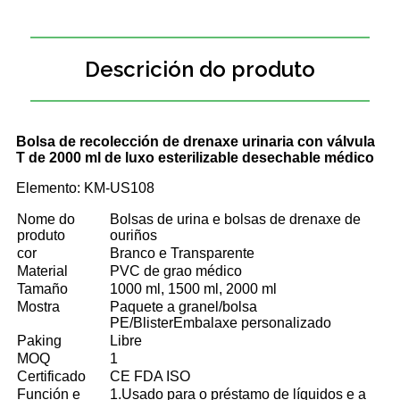
Descrición do produto
Bolsa de recolección de drenaxe urinaria con válvula
T de 2000 ml de luxo esterilizable desechable médico
Elemento: KM-US108
Nome do
Bolsas de urina e bolsas de drenaxe de
produto
ouriños
cor
Branco e Transparente
Material
PVC de grao médico
Tamaño
1000 ml, 1500 ml, 2000 ml
Mostra
Paquete a granel/bolsa
PE/BlisterEmbalaxe personalizado
Paking
Libre
MOQ
1
Certificado
CE FDA ISO
Función e
1.Usado para o préstamo de líquidos e a