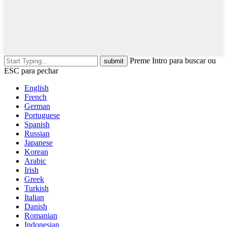
Preme Intro para buscar ou
ESC para pechar
English
French
German
Portuguese
Spanish
Russian
Japanese
Korean
Arabic
Irish
Greek
Turkish
Italian
Danish
Romanian
Indonesian