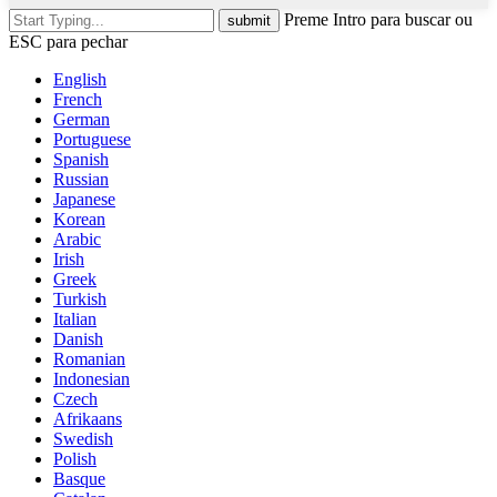
Preme Intro para buscar ou
ESC para pechar
English
French
German
Portuguese
Spanish
Russian
Japanese
Korean
Arabic
Irish
Greek
Turkish
Italian
Danish
Romanian
Indonesian
Czech
Afrikaans
Swedish
Polish
Basque