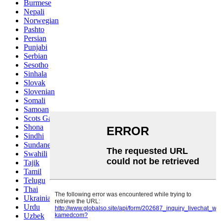
Burmese
Nepali
Norwegian
Pashto
Persian
Punjabi
Serbian
Sesotho
Sinhala
Slovak
Slovenian
Somali
Samoan
Scots Gaelic
Shona
Sindhi
Sundanese
Swahili
Tajik
Tamil
Telugu
Thai
Ukrainian
Urdu
Uzbek